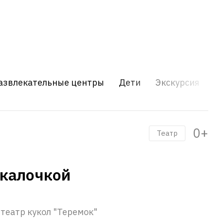
азвлекательные центры
Дети
Экскурсия
0+
Театр
скалочкой
 театр кукол "Теремок"