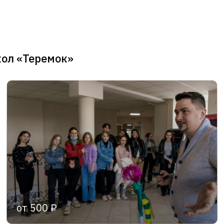
кол «Теремок»
от 500 ₽