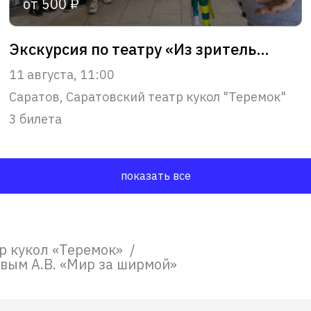
от 500 ₽
Экскурсия по театру «Из зрительного зала – в сердце театра»
11 августа, 11:00
Саратов, Саратовский театр кукол "Теремок"
3 билета
показать все
р кукол «Теремок»
/
овым А.В. «Мир за ширмой»