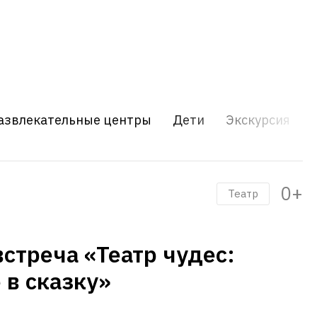
азвлекательные центры
Дети
Экскурсия
0+
Театр
встреча «Театр чудес:
 в сказку»