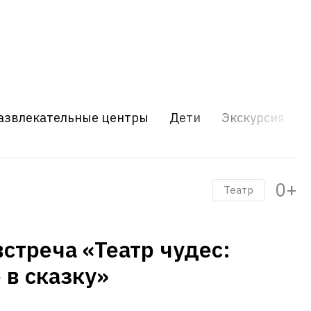
азвлекательные центры
Дети
Экскурсия
0+
Театр
встреча «Театр чудес:
 в сказку»